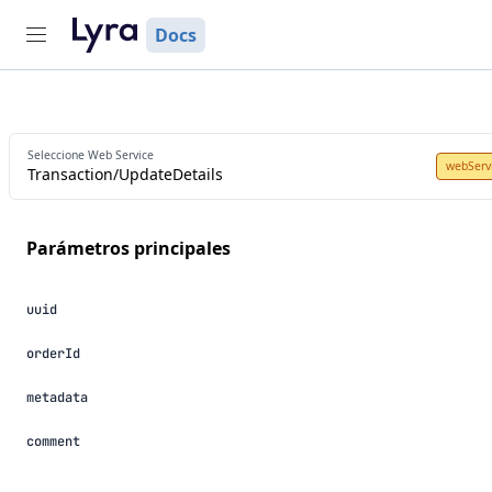
Docs
Seleccione Web Service
webServ
Transaction/UpdateDetails
parámetros principales
uuid
orderId
metadata
comment