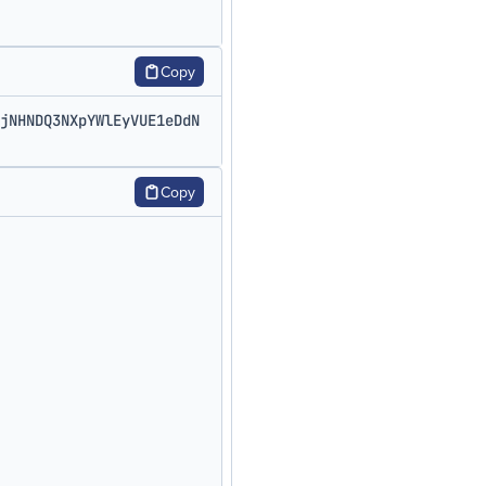
Copy
jNHNDQ3NXpYWlEyVUE1eDdN
Copy