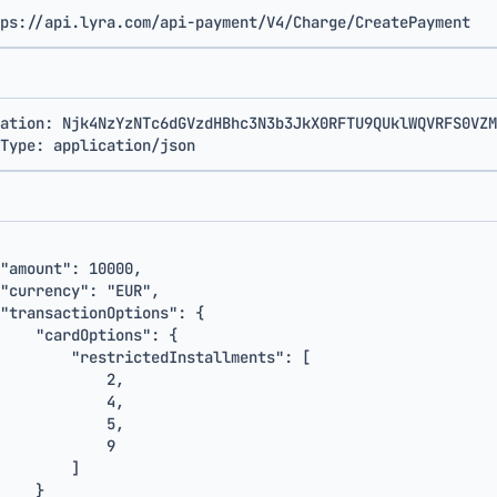
ps://api.lyra.com/api-payment/V4/Charge/CreatePayment
ation: 
Njk4NzYzNTc6dGVzdHBhc3N3b3JkX0RFTU9QUklWQVRFS0VZM
Type: 
application/json
"amount"
:
10000
,
"currency"
:
"EUR"
,
"transactionOptions"
:
{
"cardOptions"
:
{
"restrictedInstallments"
:
[
2
,
4
,
5
,
9
]
}