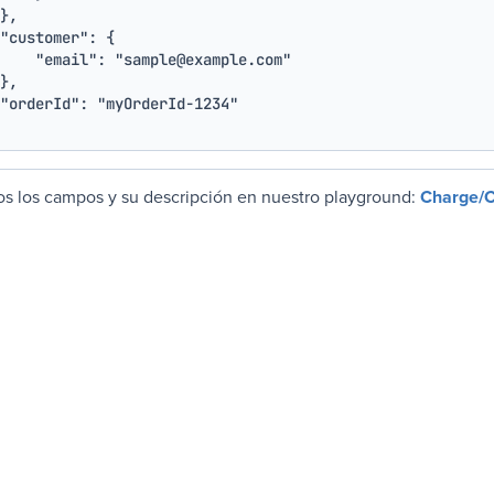
}
,
"customer"
:
{
"email"
:
"sample@example.com"
}
,
"orderId"
:
"myOrderId-1234"
os los campos y su descripción en nuestro playground:
Charge/