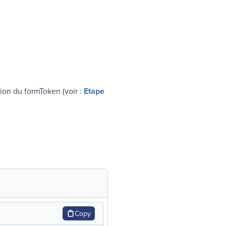
tion du
formToken
(voir :
Etape
Copy