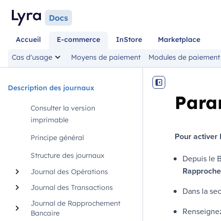
Docs
Accueil
E-commerce
InStore
Marketplace
Cas d'usage
Moyens de paiement
Modules de paiement
Description des journaux
Para
Consulter la version
imprimable
Pour activer 
Principe général
Structure des journaux
Depuis le
B
Rapproche
Journal des Opérations
Journal des Transactions
Dans la se
Journal de Rapprochement
Renseignez 
Bancaire