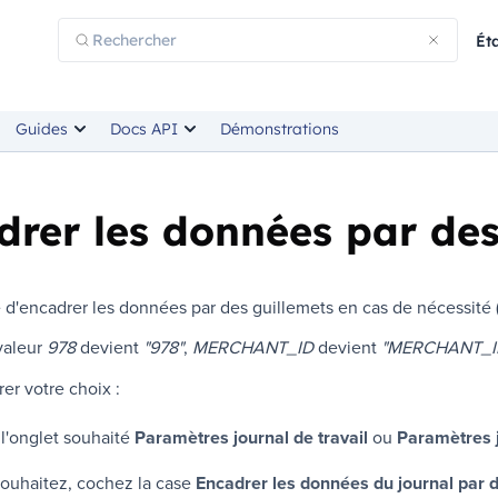
Ét
Guides
Docs API
Démonstrations
drer les données par des
le d'encadrer les données par des guillemets en cas de nécessité (
 valeur
978
devient
"978"
,
MERCHANT_ID
devient
"MERCHANT_I
er votre choix :
 l'onglet souhaité
Paramètres journal de travail
ou
Paramètres j
souhaitez, cochez la case
Encadrer les données du journal par 