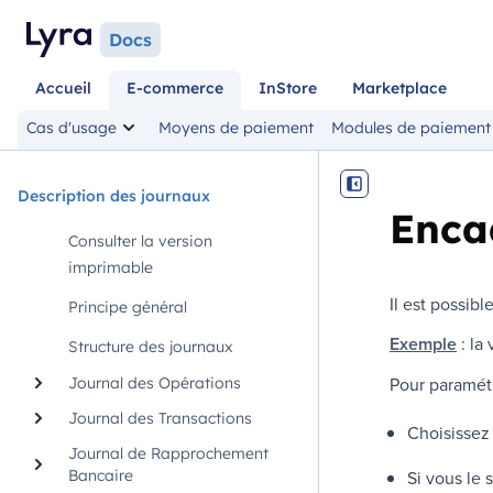
Docs
Accueil
E-commerce
InStore
Marketplace
Cas d'usage
Moyens de paiement
Modules de paiement
Description des journaux
Enca
Consulter la version
imprimable
Il est possib
Principe général
Exemple
: la
Structure des journaux
Pour paramétr
Journal des Opérations
Journal des Transactions
Choisissez
Journal de Rapprochement
Bancaire
Si vous le 