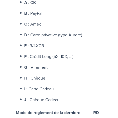
A
: CB
B
: PayPal
C
: Amex
D
: Carte privative (type Aurore)
E
: 3/4XCB
F
: Crédit Long (5X, 10X, ...)
G
: Virement
H
: Chèque
I
: Carte Cadeau
J
: Chèque Cadeau
Mode de règlement de la dernière
RD