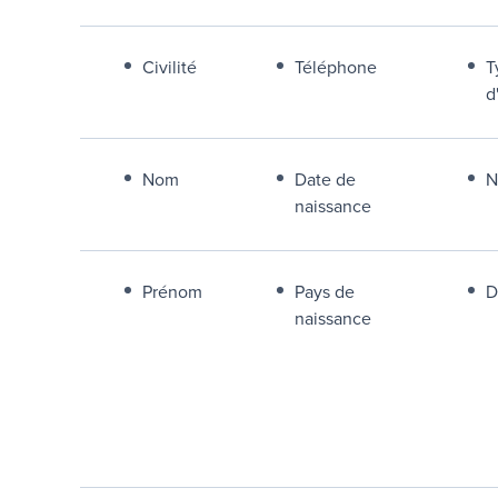
Civilité
Téléphone
T
d
Nom
Date de
N
naissance
Prénom
Pays de
D
naissance