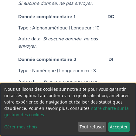
Si aucune donnée, ne pas envoyer
.
Donnée complémentaire 1
DC
Type : Alphanumérique | Longueur : 10
Autre data.
Si aucune donnée, ne pas
envoyer
.
Donnée complémentaire 2
DI
Type : Numérique | Longueur max : 3
Autre data.
Si aucune donnée, ne pas
envoyer
.
Nous utilisons des cookies sur notre site pour vous garantir
un accès optimal au contenu via la géolocalisation, améliorer
votre expérience de navigation et réaliser des statistiques
d’audience. Pour en savoir plus, consultez
notre charte sur la
gestion des cookies.
Gérer mes choix
Tout refuser
Accepter